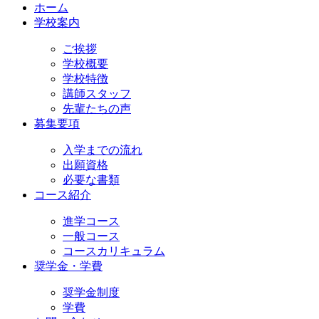
ホーム
学校案内
ご挨拶
学校概要
学校特徴
講師スタッフ
先輩たちの声
募集要項
入学までの流れ
出願資格
必要な書類
コース紹介
進学コース
一般コース
コースカリキュラム
奨学金・学費
奨学金制度
学費